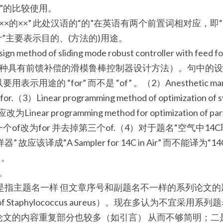
和“in”的比较使用。 
×的××” 此处汉语的“的”在英语有两个前置词相对应，即“of”和
or”主要表示目的、(方法的)用途。
method of sliding mode robust controller with feed fo
提出了一种具有前馈补偿的滑模鲁棒控制器设计方法）。句中的
途的 “for” 而不是 “of” 。（2）Anesthetic managem
（3）Linear programming method of optimization of syst
. 应改为Linear programming method for optimization of partia
ems. 第一个of改为for 并去掉第三个of.（4）对于题名“空气中
应该译成“A Sampler for 14C in Air” 而不能译为“14C S
）。
。 
itle)是指主题名一样 但文章序号和副题名不一样的系列论文的题名（如
ell Wall of Staphylococcus aureus）。现在多认为不宜
论文的内容重复部分也较多（如引言） 从而不够简明；二