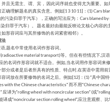
，并且无需主、谓、宾， 因此词序就也变得尤为重要。如
名的真实含意。例如[1 3 10 11]：(1) Cars blamed for
的污染归罪于汽车），正确的写法应为：Cars blamed by scient
科学家将污染归罪于汽车）。 题名最好由最能反映论文核心内容
（如形容词应与其所修饰的名词紧密相邻）。
用法
名词”短语,题名中常使用名词作形容词。
dioactive material transport)等。但在有些情
对应的名词作形容词就不适合。例如,当名词用作形容词来修
部分或者是后者所具有的性质、特点时,在英语中需用前置词“w
词放在所要修饰的名词之后。例如[12]：(1) “具中国
s with the Chinese characteristics” 而不用“Chinese charac
olling wheel with noncircular section” (或“rolling w
 而不能译成“noncircular section rolling wheel”,应