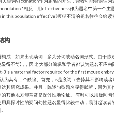
作者用关键词vaccination作为题名的开头，读者可能会误
e this population? 相反，用effectiveness作为题名
ion in this population effective?模糊不清的题
结构
语构成，如果出现动词，多为分词或动名词形式。由于陈
显得不简洁，因此 大部分编辑和学者都认为题名不应由
maternal factor required for the first mouse embryonic
3) Day[1]认为其有二个缺陷。首先，is是废词（去掉其不影
表达其研究成果。并且，陈述句型题名显得武断，因为其
中的其他地方却常常是探讨性地论证。 有时可以用疑问句
使用具探讨性的疑问句性题名显得比较生动，易引起读者
则。