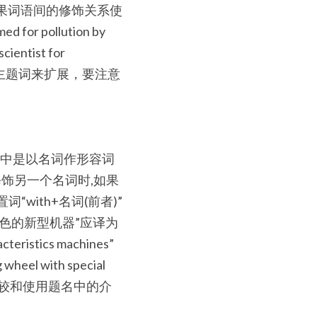
果词语间的修饰关系使
 pollution by 
ist for 
的主题词来扩展，要注意
况下,汉语中是以名词作形容词
饰另一个名词时,如果
ith+名词(前者)”
特色的新型机器”应译为
teristics machines” 
heel with special 
注意观察、比较和使用题名中的介