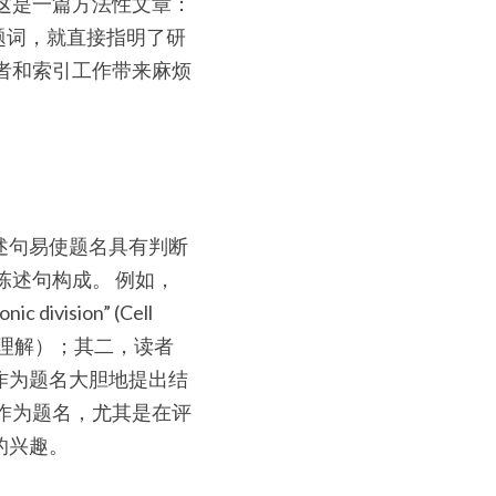
认为这是一篇方法性文章：
中第一个主题词，就直接指明了研
名往往会给读者和索引工作带来麻烦
述句易使题名具有判断
陈述句构成。 例如，
 division” (Cell 
响读者理解）；其二，读者
作为题名大胆地提出结
作为题名，尤其是在评
的兴趣。