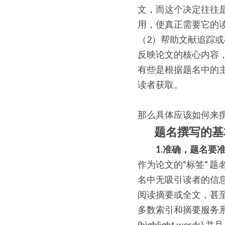
文，而这个决定往往
用，使真正需要它的
（2）帮助文献追踪
反映论文的核心内容
有些是根据题名中的主
读者获取。
那么具体应该如何来
题名撰写的基
1.准确，题名要
作为论文的“标签” 
名中无吸引读者的信
阅读摘要或全文，甚至复
多数索引和摘要服务系
(highlight w