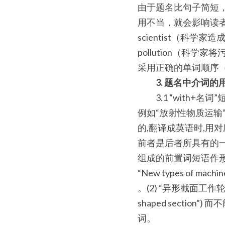
由于题名比句子简短
用不当，就会影响读者正确理解题
scientist（科学家造成
pollution（
采用正确的单词顺序
3. 题名中介词的
　　3.1 “with+
例如“放射性物质运输”(ra
的,翻译成英语时,用
前者是后者所具有的一
组成的前置词短语作形容
“New types of machine
。(2) “异形截面工作轮” 应译为“r
shaped section”)
词。