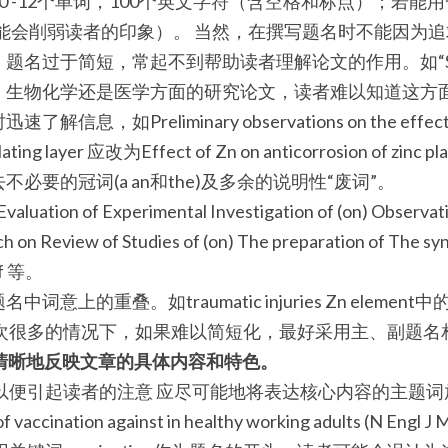
0 -12个单词，100个英文字符（含空格和标点）；若能
可能会削弱读者的印象）。 当然，在撰写题名时不能因为
过于简短，常起不到帮助读者理解论文的作用。如“Studies 
、生物化学还是医学方面的研究论文，读者难以知道这方面
，如Preliminary observations on the effect of 
plating layer 应改为Effect of Zn on anticorrosion of zinc pl
必要的冠词(a an和the)及多余的说明性“废词”。
luation of Experimental Investigation of (on) Observati
h on Review of Studies of (on) The preparation of The syn
of 等。
的重叠。如traumatic injuries Zn element中的tr
层次很多的情况下，如果难以简短化，最好采用主、副题名
名要清晰地反映文章的具体内容和特色。
以便引起读者的注意 应尽可能地将表达核心内容的主题
 vaccination against in healthy working adults (N Engl J