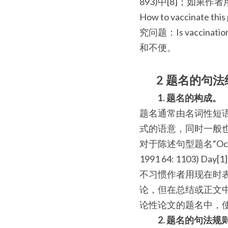
893)中[8]；如果
How to vaccinat
究问题：Is vaccinat
和不便。
2 题名的句法
　1. 题名的构成。
题名通常由名词性短
式的语意，同时一般也
对于陈述句型题名“Oct-3 is a 
1991 64: 110
不习惯作者用现在时
论，但在总结或正文
论性论文的题名中，
　2. 题名的句法规