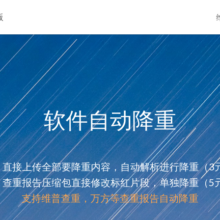
版
软件自动降重
：直接上传全部要降重内容，自动解析进行降重（3元
：查重报告压缩包直接修改标红片段，单独降重（5元
支持维普查重，万方等查重报告自动降重