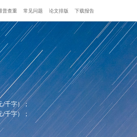
维普查重
常见问题
论文排版
下载报告
/千字）；
/千字）；